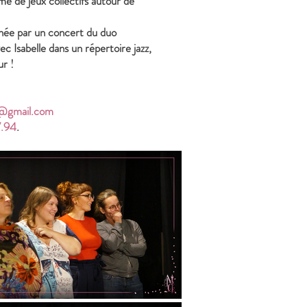
me de jeux collectifs autour de
inée par un concert du duo
ec Isabelle dans un répertoire jazz,
r !
e@gmail.com
7.94
.