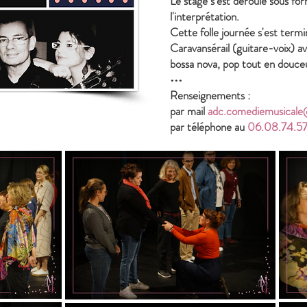
Le stage s'est déroulé sous for
l'interprétation.
Cette folle journée s'est term
Caravansérail (guitare-voix) av
bossa nova, pop tout en douceu
•••
Renseignements :
par mail
adc.comediemusical
par téléphone au
06.08.74.5