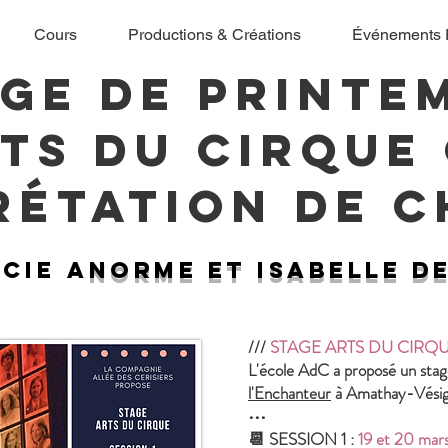
Cours
Productions & Créations
Événements 
age de printe
ts du cirque
rétation de 
a
Cie
a
norme et
Isabelle D
///
STAGE ARTS DU CIRQ
L'école AdC a proposé un stag
l'Enchanteur
à Amathay-Vésig
•••
📆 SESSION 1 :
19 et 20 mar