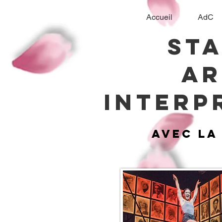
Accueil
AdC
St
ar
interp
avec l