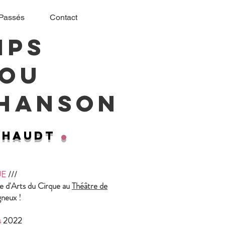
Passés
Contact
mps
 ou
chanson
.
ehaudt
UE
///
e d'Arts du Cirque au
Théâtre de
neux !
s
2022