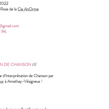
2022
 Rose de la
Cie AnOrme
e@gmail.com
7.94
.
ON DE CHANSON
///
e d'Interprétation de Chanson par
eur
à Amathay-Vésigneux !