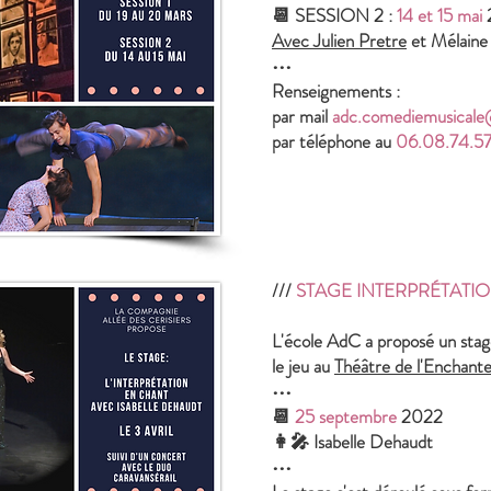
📆 SESSION 2 :
14 et 15 mai
Avec Julien Pretre
et Mélaine
•••
Renseignements :
par mail
adc.comediemusical
par téléphone au
06.08.74.5
///
STAGE INTERPRÉTATI
L'école AdC a proposé un stag
le jeu au
Théâtre de l'Enchant
•••
📆
25 septembre
2022
👩‍🎤 Isabelle Dehaudt
•••