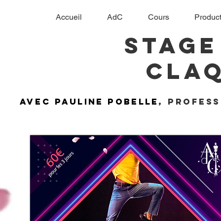
Accueil
AdC
Cours
Product
Stage
cla
avec
Pauline
pobelle
, profes